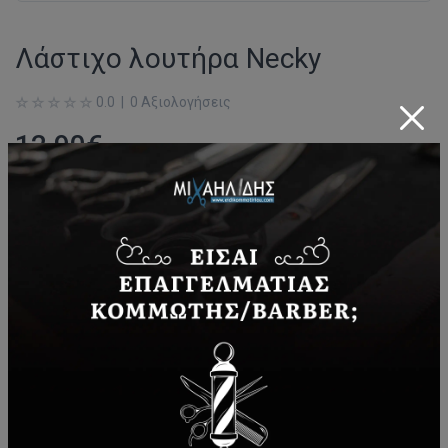
Λάστιχο λουτήρα Necky
0.0 | 0 Αξιολογήσεις
12,90
€
Ποσότητα:
*
στην ανωτέρω τιμή συμπεριλαμβάνεται ο Φ.Π.Α. 24%.
Διαθεσιμότητα:
Διαθέσιμο
Share:
ΠΡΟΣΘΉΚΗ ΣΤΟ ΚΑΛΆΘΙ