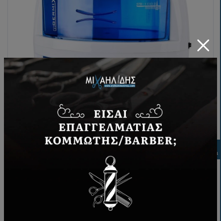
Αποστειρωτής Germix διπλός
Φιλτρα
93,00€
ΑΓΟΡΆ