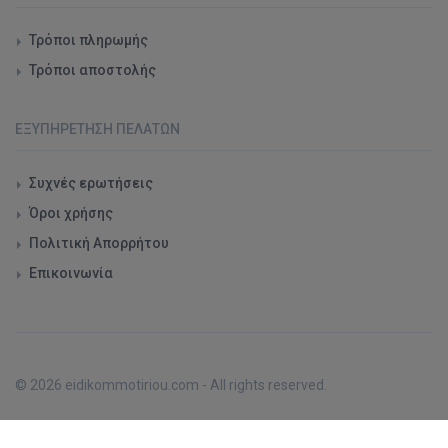
Τρόποι πληρωμής
Τρόποι αποστολής
ΕΞΥΠΗΡΈΤΗΣΗ ΠΕΛΑΤΏΝ
Συχνές ερωτήσεις
Όροι χρήσης
Πολιτική Απορρήτου
Επικοινωνία
© 2026 eidikommotiriou.com - All rights reserved.