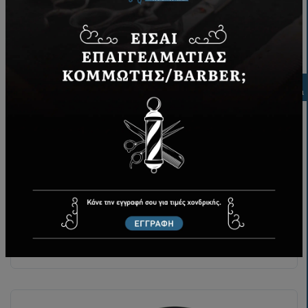
Φιλτρα
REDIST Hair Shampoo Argan 1000ml
16,00€
ΑΓΟΡΆ