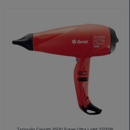
Σεσουάρ Ceriotti 4500 Super Ultra Light 2500W