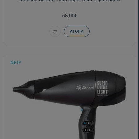
68,00€
ΑΓΟΡΆ
ΝΈΟ!