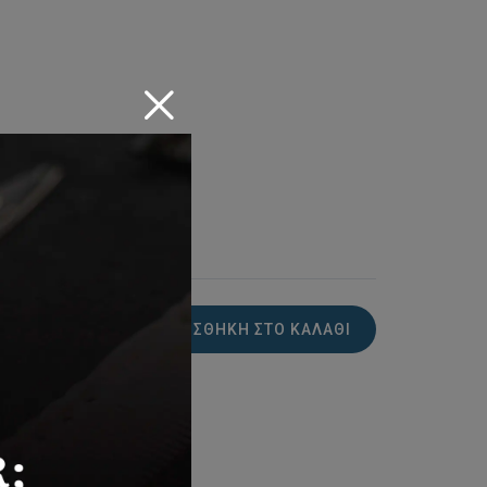
βάνεται ο Φ.Π.Α. 24%.
ARBER
ΠΡΟΣΘΉΚΗ ΣΤΟ ΚΑΛΆΘΙ