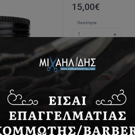
15,00
€
Ποσότητα:
*
στην ανωτέρω τιμή συμπεριλαμ
Κατασκευαστής:
MARMARA B
Διαθεσιμότητα:
Διαθέσιμο
Share: