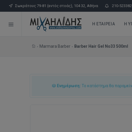
Σωκράτους 79-81 (εντός στοάς), 104 32, Αθήνα
210-523382
Η ΕΤΑΙΡΕΊΑ
Η Υ
Marmara Barber
Barber Hair Gel No33 500ml
Ενημέρωση:
Το κατάστημα θα παραμείνε