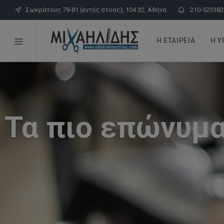
Σωκράτους 79-81 (εντός στοάς), 104 32, Αθήνα
210-523382
Η ΕΤΑΙΡΕΊΑ
Η Υ
Τα πιο επώνυμα