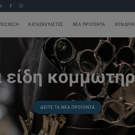
3
ΠΌΣΧΕΣΗ
ΚΑΤΑΣΚΕΥΑΣΤΈΣ
ΝΈΑ ΠΡΟΪΌΝΤΑ
ΧΟΝΔΡΙΚ
 είδη κομμωτηρ
ΔΕΊΤΕ ΤΑ ΝΈΑ ΠΡΟΪΌΝΤΑ